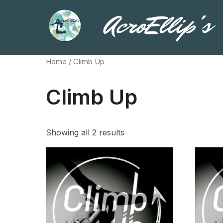
Aller
au
contenu
Home
/ Climb Up
Climb Up
Showing all 2 results